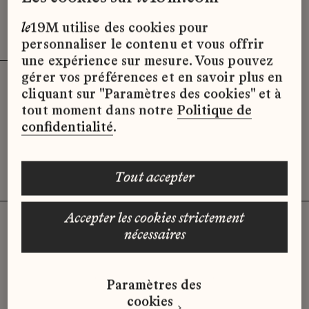
Effacer les filtres (3)
x
le
19M utilise des cookies pour
personnaliser le contenu et vous offrir
une expérience sur mesure. Vous pouvez
gérer vos préférences et en savoir plus en
cliquant sur "Paramètres des cookies" et à
Désolé, il semble qu’il n’y ait pas
tout moment dans notre
Politique de
d’offres d’emploi disponibles pour le
confidentialité
.
moment.
tout accepter
accepter les cookies strictement
nécessaires
Vous n'avez pas trouvé d'offre
Paramètres des
qui correspond à votre profil ?
cookies