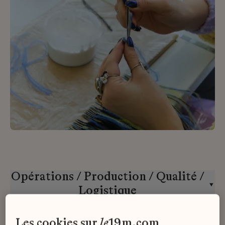
Opérations / Production / Qualité /
Logistique
la
Galerie
du
19M
CDD
les cookies sur
le
19m.com