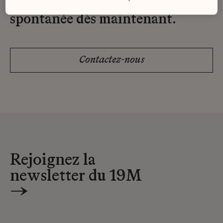
Envoyez-nous votre candidature
spontanée dès maintenant.
Contactez-nous
Rejoignez la
newsletter du 19M
→