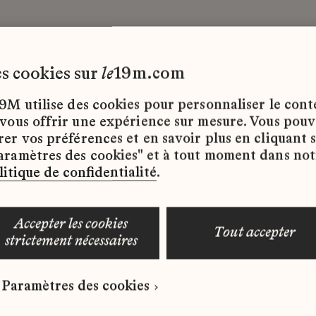
les cookies sur
le
19m.com
9M utilise des cookies pour personnaliser le con
 vous offrir une expérience sur mesure. Vous pou
rer vos préférences et en savoir plus en cliquant 
ffres d’emploi disponibles pour le moment.
aramètres des cookies" et à tout moment dans not
litique de confidentialité
.
accepter les cookies
tout accepter
strictement nécessaires
 qui correspond à votre profil ?
Paramètres des cookies
ure spontanée dès maintenant.