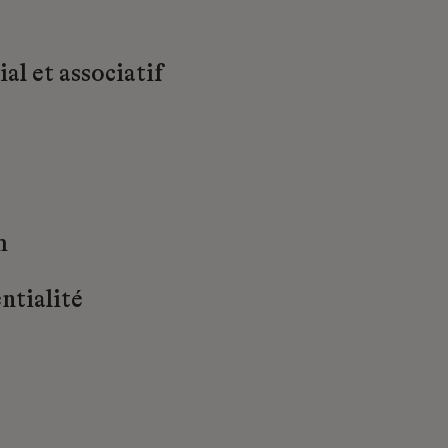
al et associatif
m
ntialité