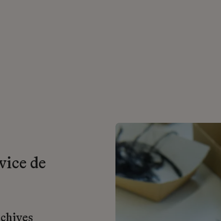
vice de
rchives