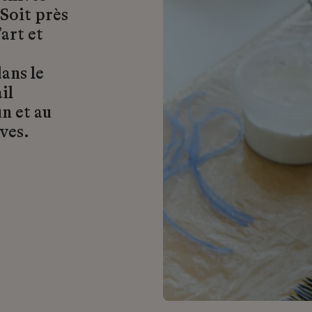
 Soit près
art et
ans le
il
n et au
ves.