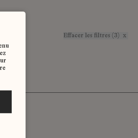
Effacer les filtres (3)
x
tenu
vez
sur
re