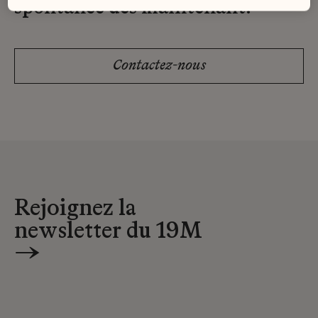
spontanée dès maintenant.
Contactez-nous
Rejoignez la
newsletter du 19M
→