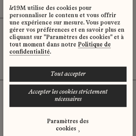
Effacer les filtres (3)
x
le
19M utilise des cookies pour
personnaliser le contenu et vous offrir
une expérience sur mesure. Vous pouvez
gérer vos préférences et en savoir plus en
Désolé, il semble qu’il n’y ait pas
cliquant sur "Paramètres des cookies" et à
d’offres d’emploi disponibles pour le
tout moment dans notre
Politique de
moment.
confidentialité
.
tout accepter
accepter les cookies strictement
nécessaires
Vous n'avez pas trouvé d'offre
qui correspond à votre profil ?
Paramètres des
Envoyez-nous votre candidature
cookies