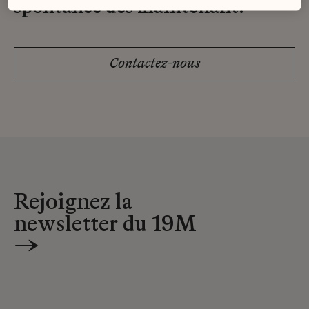
spontanée dès maintenant.
Contactez-nous
Rejoignez la
newsletter du 19M
→