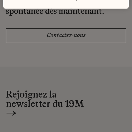
Envoyez-nous votre candidature
spontanée dès maintenant.
Contactez-nous
Rejoignez la
newsletter du 19M
→