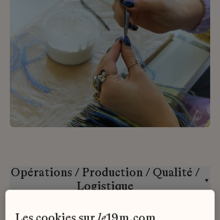
Opérations / Production / Qualité /
Logistique
Atelier Lognon
CDD
les cookies sur
le
19m.com