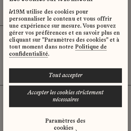
Effacer les filtres (3)
x
le
19M utilise des cookies pour
personnaliser le contenu et vous offrir
une expérience sur mesure. Vous pouvez
gérer vos préférences et en savoir plus en
cliquant sur "Paramètres des cookies" et à
Désolé, il semble qu’il n’y ait pas
tout moment dans notre
Politique de
d’offres d’emploi disponibles pour le
confidentialité
.
moment.
tout accepter
accepter les cookies strictement
nécessaires
Vous n'avez pas trouvé d'offre
Paramètres des
qui correspond à votre profil ?
cookies