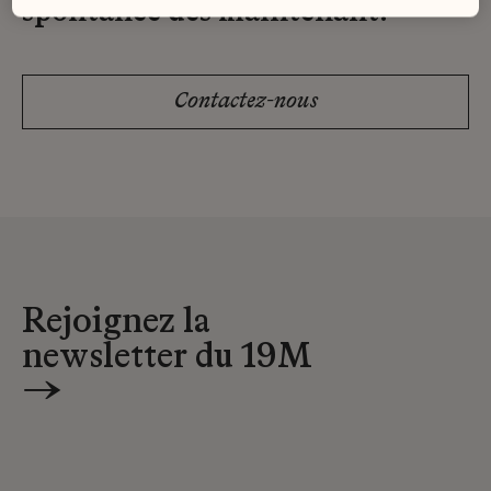
spontanée dès maintenant.
Contactez-nous
Rejoignez la
newsletter du 19M
→