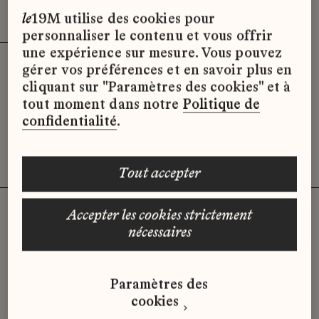
Effacer les filtres (3)
x
le
19M utilise des cookies pour
personnaliser le contenu et vous offrir
une expérience sur mesure. Vous pouvez
gérer vos préférences et en savoir plus en
Désolé, il semble qu’il n’y ait pas
cliquant sur "Paramètres des cookies" et à
d’offres d’emploi disponibles pour le
tout moment dans notre
Politique de
moment.
confidentialité
.
tout accepter
accepter les cookies strictement
nécessaires
Vous n'avez pas trouvé d'offre
qui correspond à votre profil ?
Paramètres des
Envoyez-nous votre candidature
cookies