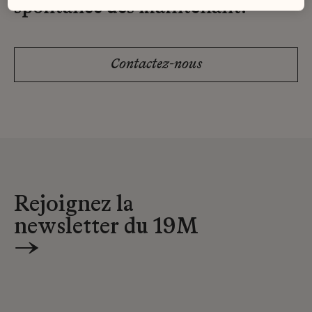
spontanée dès maintenant.
Contactez-nous
Rejoignez la
newsletter du 19M
→