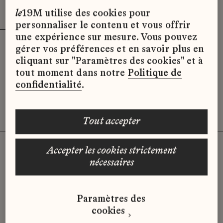
Effacer les filtres (3)
x
le
19M utilise des cookies pour
personnaliser le contenu et vous offrir
une expérience sur mesure. Vous pouvez
gérer vos préférences et en savoir plus en
Désolé, il semble qu’il n’y ait pas
cliquant sur "Paramètres des cookies" et à
d’offres d’emploi disponibles pour le
tout moment dans notre
Politique de
moment.
confidentialité
.
tout accepter
accepter les cookies strictement
nécessaires
Vous n'avez pas trouvé d'offre
qui correspond à votre profil ?
Paramètres des
Envoyez-nous votre candidature
cookies