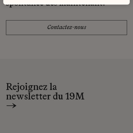
spontanée dès maintenant.
Contactez-nous
Rejoignez la
newsletter du 19M
→