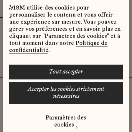
Effacer les filtres (2)
x
le
19M utilise des cookies pour
personnaliser le contenu et vous offrir
une expérience sur mesure. Vous pouvez
gérer vos préférences et en savoir plus en
Désolé, il semble qu’il n’y ait pas
cliquant sur "Paramètres des cookies" et à
d’offres d’emploi disponibles pour le
tout moment dans notre
Politique de
moment.
confidentialité
.
tout accepter
accepter les cookies strictement
nécessaires
Vous n'avez pas trouvé d'offre
qui correspond à votre profil ?
Paramètres des
Envoyez-nous votre candidature
cookies