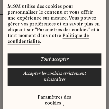
Effacer les filtres (3)
x
le
19M utilise des cookies pour
personnaliser le contenu et vous offrir
une expérience sur mesure. Vous pouvez
gérer vos préférences et en savoir plus en
Désolé, il semble qu’il n’y ait pas
cliquant sur "Paramètres des cookies" et à
d’offres d’emploi disponibles pour le
tout moment dans notre
Politique de
moment.
confidentialité
.
tout accepter
accepter les cookies strictement
nécessaires
Vous n'avez pas trouvé d'offre
qui correspond à votre profil ?
Paramètres des
Envoyez-nous votre candidature
cookies