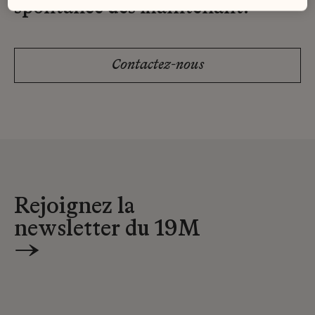
spontanée dès maintenant.
Contactez-nous
Rejoignez la
newsletter du 19M
→