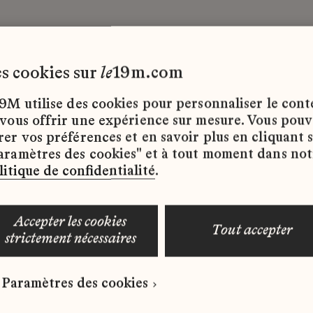
les cookies sur
le
19m.com
e
9M utilise des cookies pour personnaliser le con
 vous offrir une expérience sur mesure. Vous pou
rer vos préférences et en savoir plus en cliquant 
ffres d’emploi disponibles pour le moment.
aramètres des cookies" et à tout moment dans not
litique de confidentialité
.
accepter les cookies
tout accepter
strictement nécessaires
 qui correspond à votre profil ?
Paramètres des cookies
ure spontanée dès maintenant.