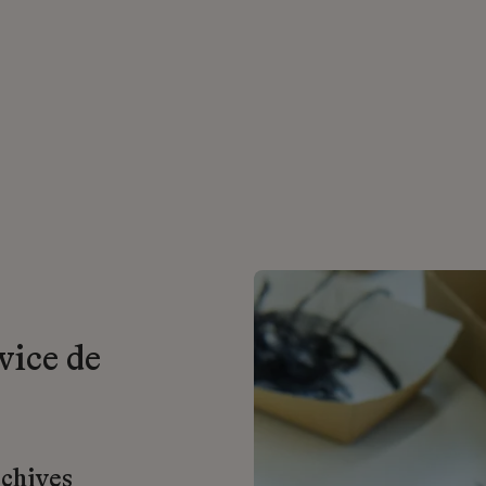
vice de
rchives