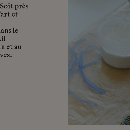
 Soit près
art et
ans le
il
n et au
ves.