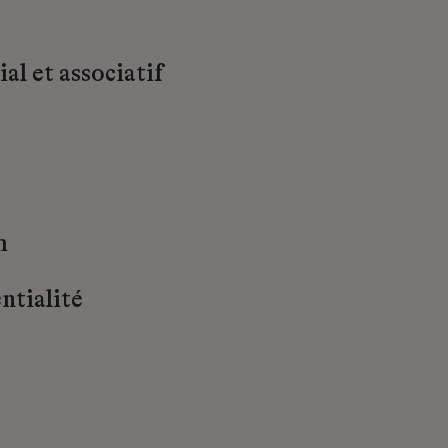
al et associatif
m
ntialité