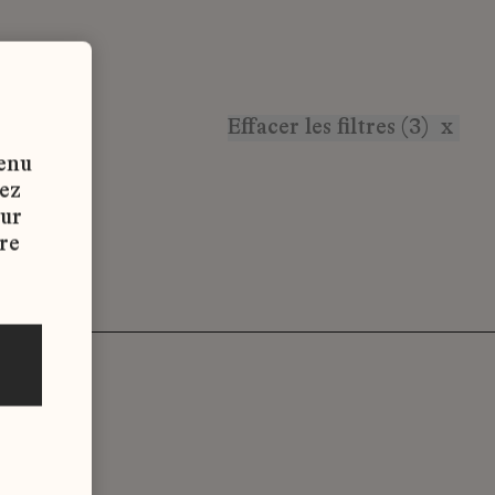
Effacer les filtres (3)
x
tenu
vez
sur
re