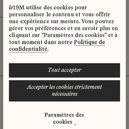
Effacer les filtres (3)
x
le
19M utilise des cookies pour
personnaliser le contenu et vous offrir
une expérience sur mesure. Vous pouvez
gérer vos préférences et en savoir plus en
Désolé, il semble qu’il n’y ait pas
cliquant sur "Paramètres des cookies" et à
d’offres d’emploi disponibles pour le
tout moment dans notre
Politique de
moment.
confidentialité
.
tout accepter
accepter les cookies strictement
nécessaires
Vous n'avez pas trouvé d'offre
qui correspond à votre profil ?
Paramètres des
Envoyez-nous votre candidature
cookies