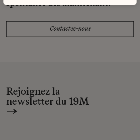
spontanée dès maintenant.
Contactez-nous
Rejoignez la
newsletter du 19M
→