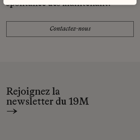
spontanée dès maintenant.
Contactez-nous
Rejoignez la
newsletter du 19M
→