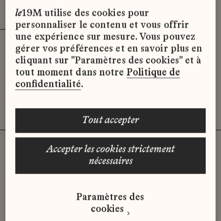
Effacer les filtres (3)
x
le
19M utilise des cookies pour
personnaliser le contenu et vous offrir
une expérience sur mesure. Vous pouvez
gérer vos préférences et en savoir plus en
Désolé, il semble qu’il n’y ait pas
cliquant sur "Paramètres des cookies" et à
d’offres d’emploi disponibles pour le
tout moment dans notre
Politique de
moment.
confidentialité
.
tout accepter
accepter les cookies strictement
nécessaires
Vous n'avez pas trouvé d'offre
qui correspond à votre profil ?
Paramètres des
Envoyez-nous votre candidature
cookies