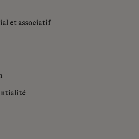
al et associatif
m
ntialité