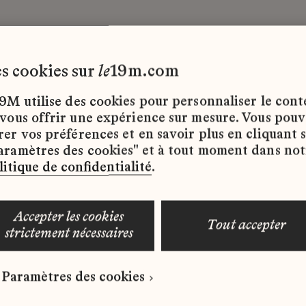
les cookies sur
le
19m.com
9M utilise des cookies pour personnaliser le con
 vous offrir une expérience sur mesure. Vous pou
rer vos préférences et en savoir plus en cliquant 
ffres d’emploi disponibles pour le moment.
aramètres des cookies" et à tout moment dans not
litique de confidentialité
.
accepter les cookies
tout accepter
strictement nécessaires
 qui correspond à votre profil ?
Paramètres des cookies
ure spontanée dès maintenant.