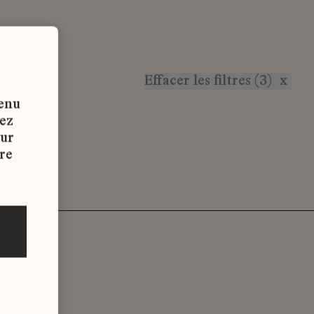
Effacer les filtres (3)
x
tenu
vez
sur
re