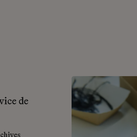
vice de
rchives