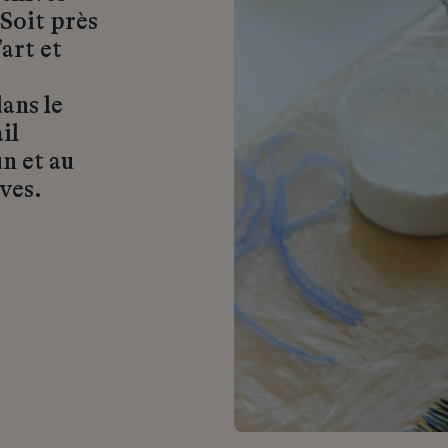
 Soit près
art et
ans le
il
n et au
ves.