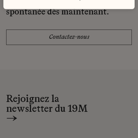
Envoyez-nous votre candidature
spontanée dès maintenant.
Contactez-nous
Rejoignez la
newsletter du 19M
→