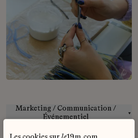
Marketing / Communication /
Événementiel
Studio MTX
Alternance
les cookies sur
le
19m.com