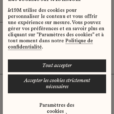
Effacer les filtres (3)
x
le
19M utilise des cookies pour
personnaliser le contenu et vous offrir
une expérience sur mesure. Vous pouvez
gérer vos préférences et en savoir plus en
cliquant sur "Paramètres des cookies" et à
Désolé, il semble qu’il n’y ait pas
tout moment dans notre
Politique de
d’offres d’emploi disponibles pour le
confidentialité
.
moment.
tout accepter
accepter les cookies strictement
nécessaires
Vous n'avez pas trouvé d'offre
Paramètres des
qui correspond à votre profil ?
cookies