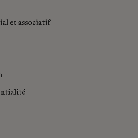
al et associatif
m
ntialité