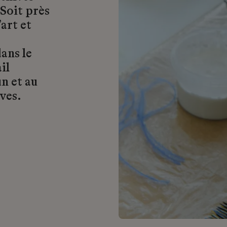
 Soit près
art et
ans le
il
n et au
ves.