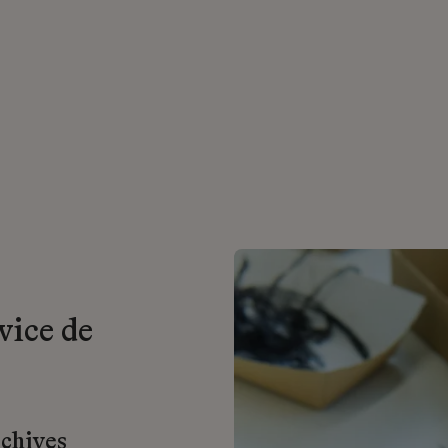
vice de
rchives