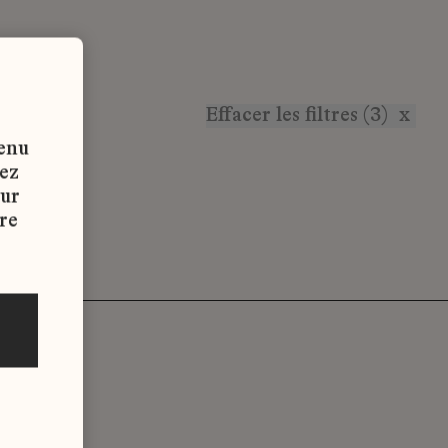
Effacer les filtres (3)
x
tenu
vez
sur
re