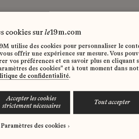
les cookies sur
le
19m.com
entiel
École Lesage
Alternance
9M utilise des cookies pour personnaliser le con
 vous offrir une expérience sur mesure. Vous pou
rer vos préférences et en savoir plus en cliquant 
ffres d’emploi disponibles pour le moment.
aramètres des cookies" et à tout moment dans not
litique de confidentialité
.
accepter les cookies
tout accepter
strictement nécessaires
 qui correspond à votre profil ?
Paramètres des cookies
ure spontanée dès maintenant.