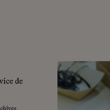
vice de
rchives