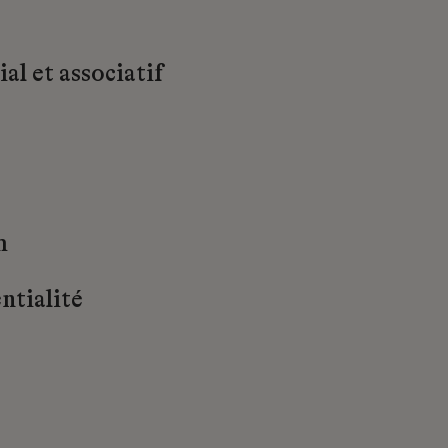
al et associatif
m
ntialité