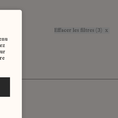
Effacer les filtres (3)
x
tenu
vez
sur
re