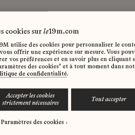
les cookies sur
le
19m.com
9M utilise des cookies pour personnaliser le con
 vous offrir une expérience sur mesure. Vous pou
rer vos préférences et en savoir plus en cliquant 
ffres d’emploi disponibles pour le moment.
aramètres des cookies" et à tout moment dans not
litique de confidentialité
.
accepter les cookies
tout accepter
strictement nécessaires
 qui correspond à votre profil ?
Paramètres des cookies
ure spontanée dès maintenant.