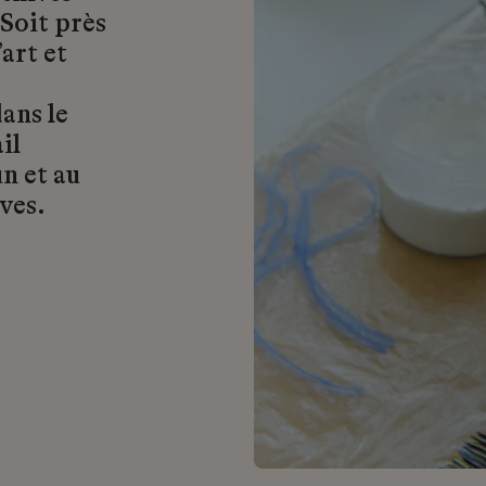
 Soit près
art et
ans le
il
n et au
ves.