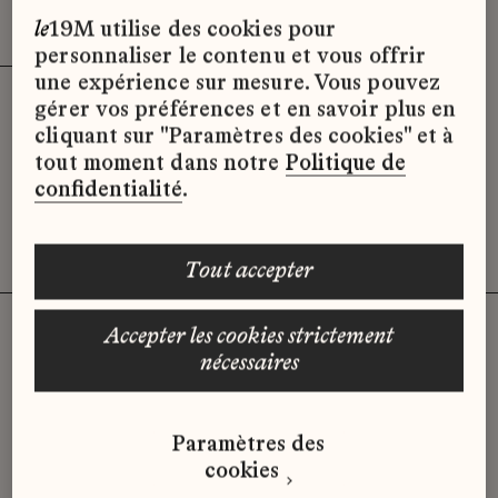
Effacer les filtres (3)
x
le
19M utilise des cookies pour
personnaliser le contenu et vous offrir
une expérience sur mesure. Vous pouvez
gérer vos préférences et en savoir plus en
Désolé, il semble qu’il n’y ait pas
cliquant sur "Paramètres des cookies" et à
d’offres d’emploi disponibles pour le
tout moment dans notre
Politique de
moment.
confidentialité
.
tout accepter
accepter les cookies strictement
nécessaires
Vous n'avez pas trouvé d'offre
qui correspond à votre profil ?
Paramètres des
Envoyez-nous votre candidature
cookies