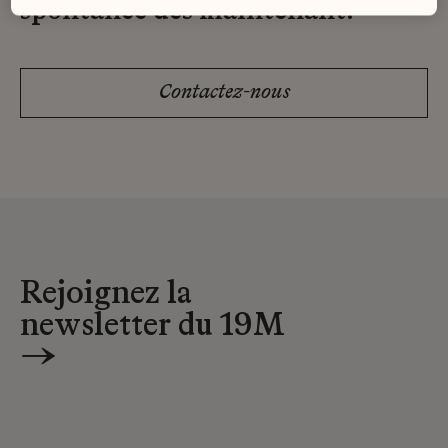
spontanée dès maintenant.
Contactez-nous
Rejoignez la
newsletter du 19M
→