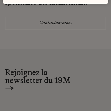
spontanée dès maintenant.
Contactez-nous
Rejoignez la
newsletter du 19M
→