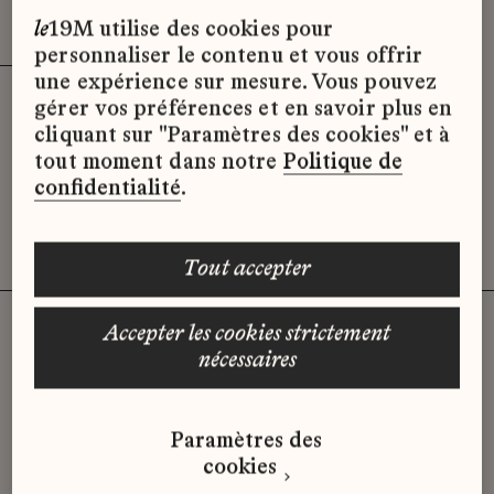
Effacer les filtres (3)
x
le
19M utilise des cookies pour
personnaliser le contenu et vous offrir
une expérience sur mesure. Vous pouvez
gérer vos préférences et en savoir plus en
Désolé, il semble qu’il n’y ait pas
cliquant sur "Paramètres des cookies" et à
d’offres d’emploi disponibles pour le
tout moment dans notre
Politique de
moment.
confidentialité
.
tout accepter
accepter les cookies strictement
nécessaires
Vous n'avez pas trouvé d'offre
qui correspond à votre profil ?
Paramètres des
Envoyez-nous votre candidature
cookies