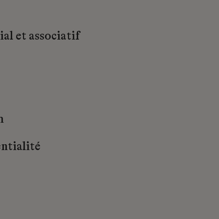
al et associatif
m
ntialité