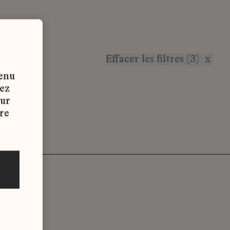
Effacer les filtres (3)
x
tenu
vez
sur
re