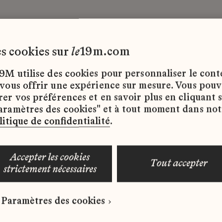
les cookies sur
le
19m.com
9M utilise des cookies pour personnaliser le con
 vous offrir une expérience sur mesure. Vous pou
rer vos préférences et en savoir plus en cliquant 
ffres d’emploi disponibles pour le moment.
aramètres des cookies" et à tout moment dans not
litique de confidentialité
.
accepter les cookies
tout accepter
strictement nécessaires
 qui correspond à votre profil ?
Paramètres des cookies
ure spontanée dès maintenant.