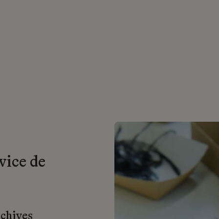
vice de
rchives