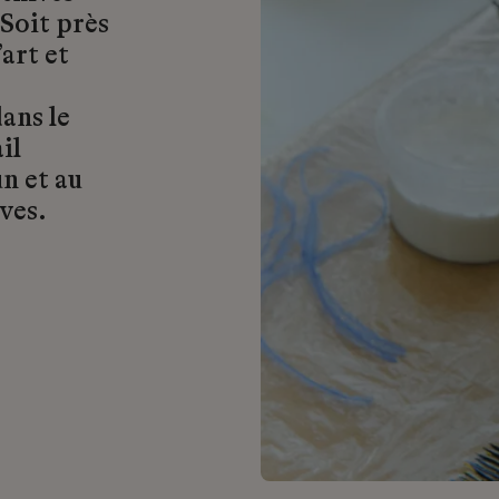
 Soit près
art et
ans le
il
n et au
ves.