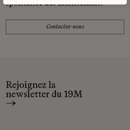
spontanée dès maintenant.
Contactez-nous
Rejoignez la
newsletter du 19M
→