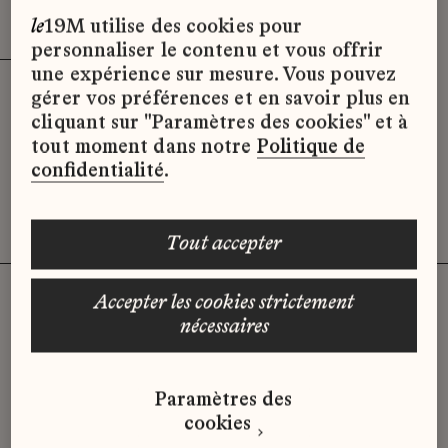
Effacer les filtres (3)
x
le
19M utilise des cookies pour
personnaliser le contenu et vous offrir
une expérience sur mesure. Vous pouvez
gérer vos préférences et en savoir plus en
Désolé, il semble qu’il n’y ait pas
cliquant sur "Paramètres des cookies" et à
d’offres d’emploi disponibles pour le
tout moment dans notre
Politique de
moment.
confidentialité
.
tout accepter
accepter les cookies strictement
nécessaires
Vous n'avez pas trouvé d'offre
qui correspond à votre profil ?
Paramètres des
Envoyez-nous votre candidature
cookies