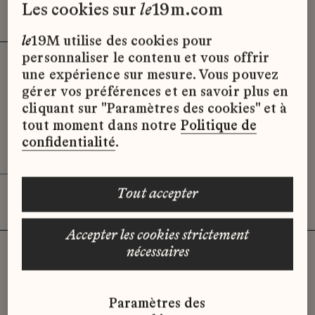
Effacer les filtres (3)
x
les cookies sur
le
19m.com
le
19M utilise des cookies pour
personnaliser le contenu et vous offrir
Alternance - Conseillièr(e) de vente
une expérience sur mesure. Vous pouvez
(GOOSSENS PARIS)
gérer vos préférences et en savoir plus en
Goossens
cliquant sur "Paramètres des cookies" et à
tout moment dans notre
Politique de
Paris
confidentialité
.
Alternance
tout accepter
accepter les cookies strictement
nécessaires
Vous n'avez pas trouvé d'offre
Paramètres des