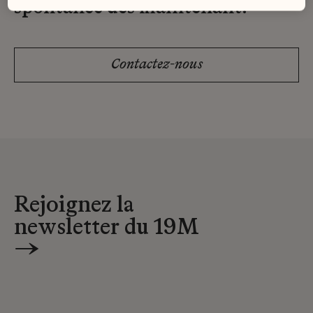
spontanée dès maintenant.
Contactez-nous
Rejoignez la
newsletter du 19M
→