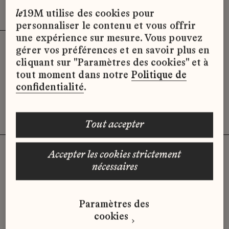
Effacer les filtres (3)
x
le
19M utilise des cookies pour
personnaliser le contenu et vous offrir
une expérience sur mesure. Vous pouvez
gérer vos préférences et en savoir plus en
Désolé, il semble qu’il n’y ait pas
cliquant sur "Paramètres des cookies" et à
d’offres d’emploi disponibles pour le
tout moment dans notre
Politique de
moment.
confidentialité
.
tout accepter
accepter les cookies strictement
nécessaires
Vous n'avez pas trouvé d'offre
qui correspond à votre profil ?
Paramètres des
Envoyez-nous votre candidature
cookies