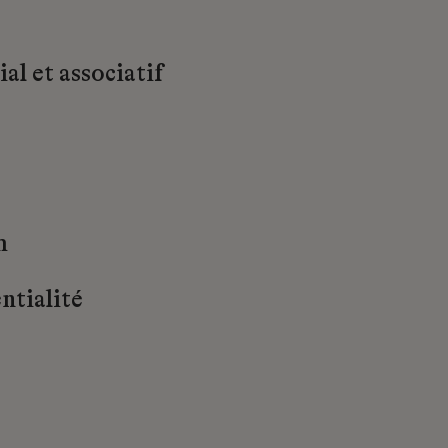
al et associatif
m
ntialité