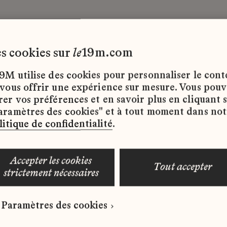
les cookies sur
le
19m.com
ce
9M utilise des cookies pour personnaliser le con
 vous offrir une expérience sur mesure. Vous pou
rer vos préférences et en savoir plus en cliquant 
ffres d’emploi disponibles pour le moment.
aramètres des cookies" et à tout moment dans not
litique de confidentialité
.
accepter les cookies
tout accepter
strictement nécessaires
 qui correspond à votre profil ?
Paramètres des cookies
ure spontanée dès maintenant.