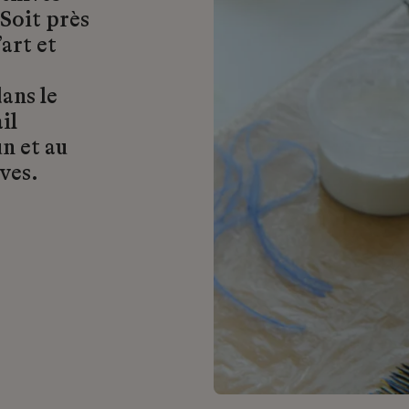
 Soit près
art et
ans le
il
n et au
ves.