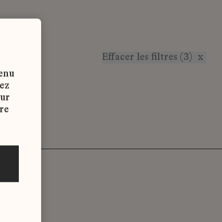
Effacer les filtres (3)
x
tenu
vez
sur
re