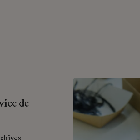
vice de
rchives