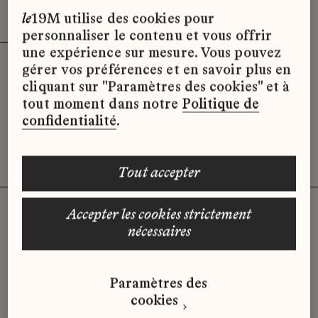
Effacer les filtres (3)
x
le
19M utilise des cookies pour
personnaliser le contenu et vous offrir
une expérience sur mesure. Vous pouvez
gérer vos préférences et en savoir plus en
Désolé, il semble qu’il n’y ait pas
cliquant sur "Paramètres des cookies" et à
d’offres d’emploi disponibles pour le
tout moment dans notre
Politique de
moment.
confidentialité
.
tout accepter
accepter les cookies strictement
nécessaires
Vous n'avez pas trouvé d'offre
qui correspond à votre profil ?
Paramètres des
Envoyez-nous votre candidature
cookies