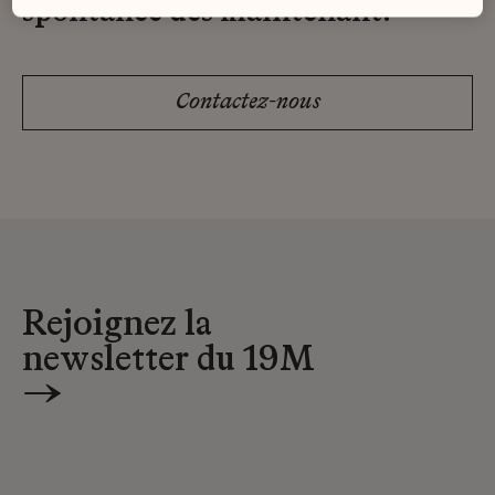
spontanée dès maintenant.
Contactez-nous
Rejoignez la
newsletter du 19M
→