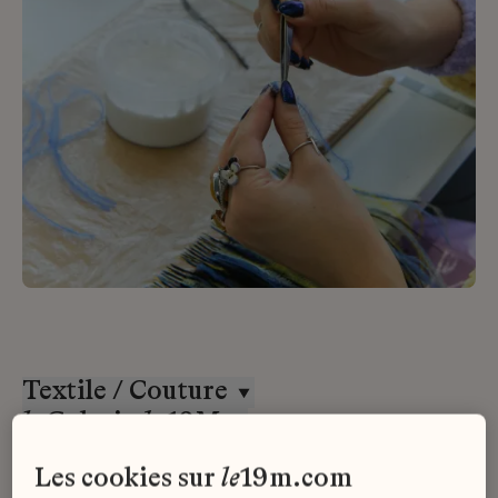
Textile / Couture
la
Galerie
du
19M
CDD
les cookies sur
le
19m.com