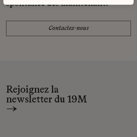
spontanée dès maintenant.
Contactez-nous
Rejoignez la
newsletter du 19M
→