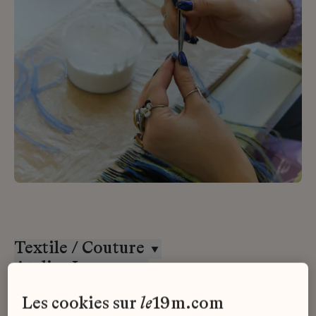
Textile / Couture
Atelier Lognon
CDI
les cookies sur
le
19m.com