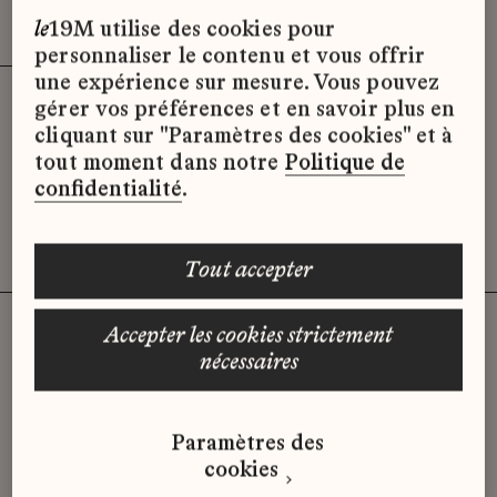
Effacer les filtres (3)
x
le
19M utilise des cookies pour
personnaliser le contenu et vous offrir
une expérience sur mesure. Vous pouvez
gérer vos préférences et en savoir plus en
Désolé, il semble qu’il n’y ait pas
cliquant sur "Paramètres des cookies" et à
d’offres d’emploi disponibles pour le
tout moment dans notre
Politique de
moment.
confidentialité
.
tout accepter
accepter les cookies strictement
nécessaires
Vous n'avez pas trouvé d'offre
qui correspond à votre profil ?
Paramètres des
Envoyez-nous votre candidature
cookies