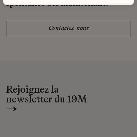
spontanée dès maintenant.
Contactez-nous
Rejoignez la
newsletter du 19M
→