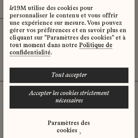
Effacer les filtres (3)
x
le
19M utilise des cookies pour
personnaliser le contenu et vous offrir
une expérience sur mesure. Vous pouvez
gérer vos préférences et en savoir plus en
Désolé, il semble qu’il n’y ait pas
cliquant sur "Paramètres des cookies" et à
d’offres d’emploi disponibles pour le
tout moment dans notre
Politique de
moment.
confidentialité
.
tout accepter
accepter les cookies strictement
nécessaires
Vous n'avez pas trouvé d'offre
qui correspond à votre profil ?
Paramètres des
Envoyez-nous votre candidature
cookies