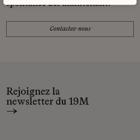
spontanée dès maintenant.
Contactez-nous
Rejoignez la
newsletter du 19M
→