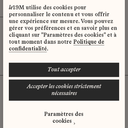
Effacer les filtres (3)
x
le
19M utilise des cookies pour
personnaliser le contenu et vous offrir
une expérience sur mesure. Vous pouvez
gérer vos préférences et en savoir plus en
Désolé, il semble qu’il n’y ait pas
cliquant sur "Paramètres des cookies" et à
d’offres d’emploi disponibles pour le
tout moment dans notre
Politique de
moment.
confidentialité
.
tout accepter
accepter les cookies strictement
nécessaires
Vous n'avez pas trouvé d'offre
qui correspond à votre profil ?
Paramètres des
Envoyez-nous votre candidature
cookies