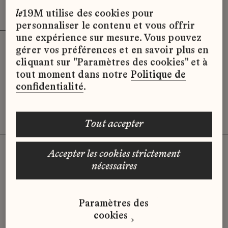
Effacer les filtres (3)
x
le
19M utilise des cookies pour
personnaliser le contenu et vous offrir
une expérience sur mesure. Vous pouvez
gérer vos préférences et en savoir plus en
Désolé, il semble qu’il n’y ait pas
cliquant sur "Paramètres des cookies" et à
d’offres d’emploi disponibles pour le
tout moment dans notre
Politique de
moment.
confidentialité
.
tout accepter
accepter les cookies strictement
nécessaires
Vous n'avez pas trouvé d'offre
qui correspond à votre profil ?
Paramètres des
Envoyez-nous votre candidature
cookies