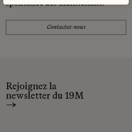
spontanée dès maintenant.
Contactez-nous
Rejoignez la
newsletter du 19M
→