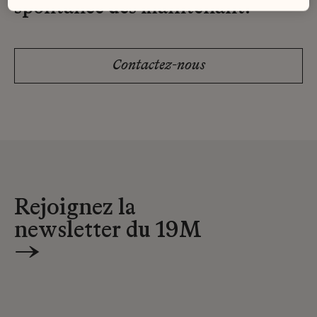
spontanée dès maintenant.
Contactez-nous
Rejoignez la
newsletter du 19M
→