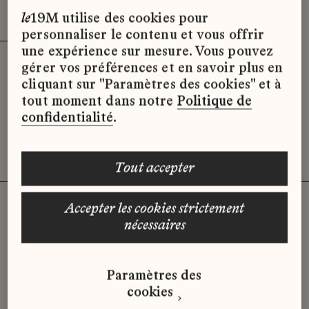
Effacer les filtres (3)
x
le
19M utilise des cookies pour
personnaliser le contenu et vous offrir
une expérience sur mesure. Vous pouvez
gérer vos préférences et en savoir plus en
Désolé, il semble qu’il n’y ait pas
cliquant sur "Paramètres des cookies" et à
d’offres d’emploi disponibles pour le
tout moment dans notre
Politique de
moment.
confidentialité
.
tout accepter
accepter les cookies strictement
nécessaires
Vous n'avez pas trouvé d'offre
qui correspond à votre profil ?
Paramètres des
Envoyez-nous votre candidature
cookies