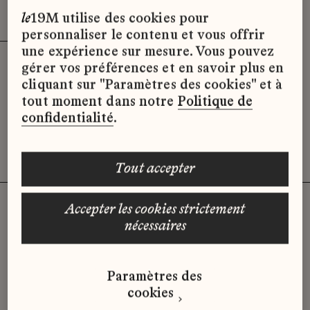
Effacer les filtres (3)
x
le
19M utilise des cookies pour
personnaliser le contenu et vous offrir
une expérience sur mesure. Vous pouvez
gérer vos préférences et en savoir plus en
Désolé, il semble qu’il n’y ait pas
cliquant sur "Paramètres des cookies" et à
d’offres d’emploi disponibles pour le
tout moment dans notre
Politique de
moment.
confidentialité
.
tout accepter
accepter les cookies strictement
nécessaires
Vous n'avez pas trouvé d'offre
qui correspond à votre profil ?
Paramètres des
Envoyez-nous votre candidature
cookies