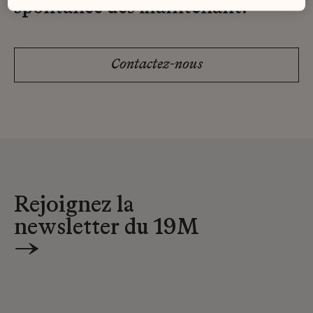
spontanée dès maintenant.
Contactez-nous
Rejoignez la
newsletter du 19M
→