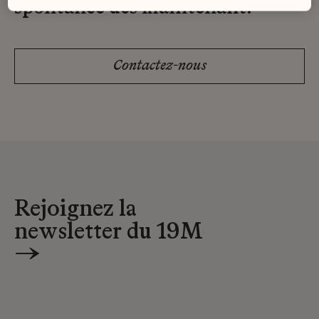
spontanée dès maintenant.
Contactez-nous
Rejoignez la
newsletter du 19M
→