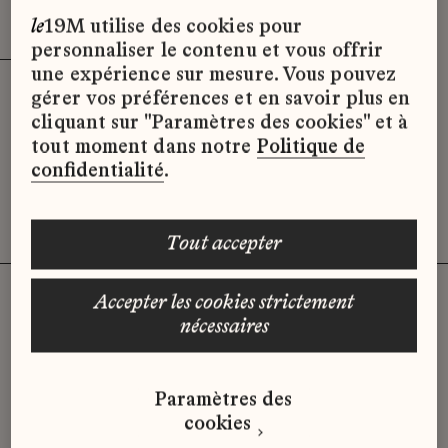
Effacer les filtres (3)
x
le
19M utilise des cookies pour
personnaliser le contenu et vous offrir
une expérience sur mesure. Vous pouvez
gérer vos préférences et en savoir plus en
Désolé, il semble qu’il n’y ait pas
cliquant sur "Paramètres des cookies" et à
d’offres d’emploi disponibles pour le
tout moment dans notre
Politique de
moment.
confidentialité
.
tout accepter
accepter les cookies strictement
nécessaires
Vous n'avez pas trouvé d'offre
qui correspond à votre profil ?
Paramètres des
Envoyez-nous votre candidature
cookies