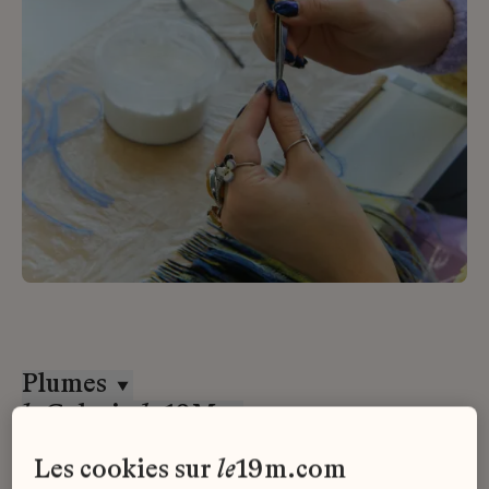
Plumes
la
Galerie
du
19M
Alternance
les cookies sur
le
19m.com