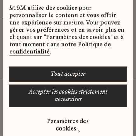
Effacer les filtres (3)
x
le
19M utilise des cookies pour
personnaliser le contenu et vous offrir
une expérience sur mesure. Vous pouvez
gérer vos préférences et en savoir plus en
Désolé, il semble qu’il n’y ait pas
cliquant sur "Paramètres des cookies" et à
d’offres d’emploi disponibles pour le
tout moment dans notre
Politique de
moment.
confidentialité
.
tout accepter
accepter les cookies strictement
nécessaires
Vous n'avez pas trouvé d'offre
qui correspond à votre profil ?
Paramètres des
Envoyez-nous votre candidature
cookies