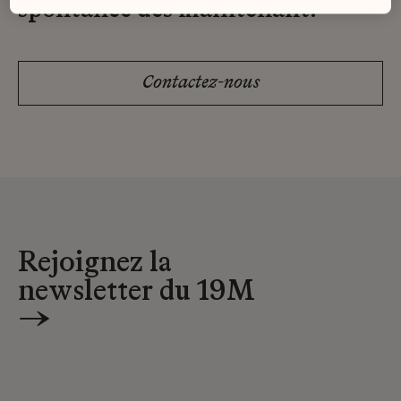
spontanée dès maintenant.
Contactez-nous
Rejoignez la
newsletter du 19M
→