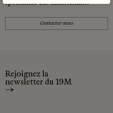
spontanée dès maintenant.
Contactez-nous
Rejoignez la
newsletter du 19M
→