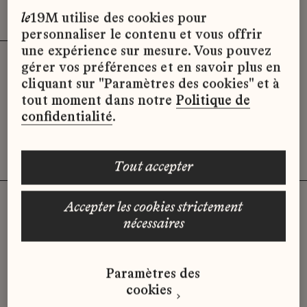
Effacer les filtres (3)
x
le
19M utilise des cookies pour
personnaliser le contenu et vous offrir
une expérience sur mesure. Vous pouvez
gérer vos préférences et en savoir plus en
Désolé, il semble qu’il n’y ait pas
cliquant sur "Paramètres des cookies" et à
d’offres d’emploi disponibles pour le
tout moment dans notre
Politique de
moment.
confidentialité
.
tout accepter
accepter les cookies strictement
nécessaires
Vous n'avez pas trouvé d'offre
qui correspond à votre profil ?
Paramètres des
Envoyez-nous votre candidature
cookies