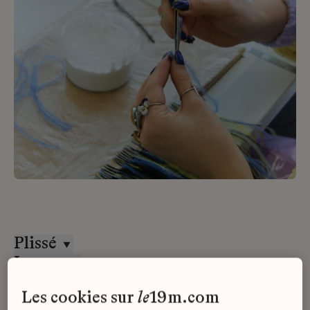
Plissé
Lesage
CDD
les cookies sur
le
19m.com