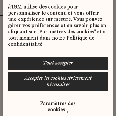
Effacer les filtres (3)
x
le
19M utilise des cookies pour
personnaliser le contenu et vous offrir
une expérience sur mesure. Vous pouvez
gérer vos préférences et en savoir plus en
Désolé, il semble qu’il n’y ait pas
cliquant sur "Paramètres des cookies" et à
d’offres d’emploi disponibles pour le
tout moment dans notre
Politique de
moment.
confidentialité
.
tout accepter
accepter les cookies strictement
nécessaires
Vous n'avez pas trouvé d'offre
qui correspond à votre profil ?
Paramètres des
Envoyez-nous votre candidature
cookies