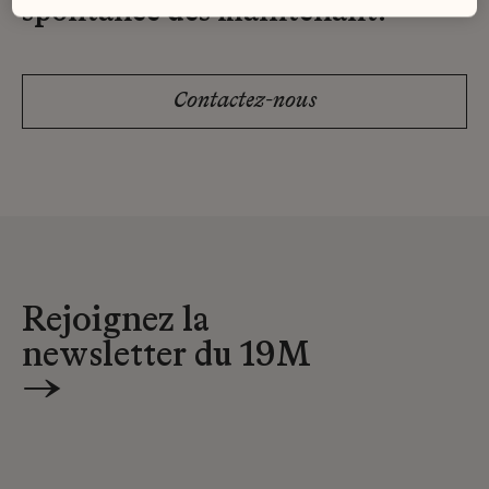
spontanée dès maintenant.
Contactez-nous
Rejoignez la
newsletter du 19M
→