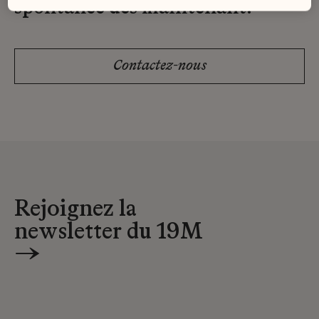
spontanée dès maintenant.
Contactez-nous
Rejoignez la
newsletter du 19M
→