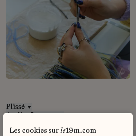
Plissé
Atelier Lognon
CDI
les cookies sur
le
19m.com