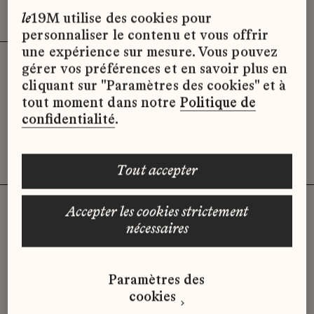
Effacer les filtres (3)
x
le
19M utilise des cookies pour
personnaliser le contenu et vous offrir
une expérience sur mesure. Vous pouvez
gérer vos préférences et en savoir plus en
Désolé, il semble qu’il n’y ait pas
cliquant sur "Paramètres des cookies" et à
d’offres d’emploi disponibles pour le
tout moment dans notre
Politique de
moment.
confidentialité
.
tout accepter
accepter les cookies strictement
nécessaires
Vous n'avez pas trouvé d'offre
qui correspond à votre profil ?
Paramètres des
Envoyez-nous votre candidature
cookies