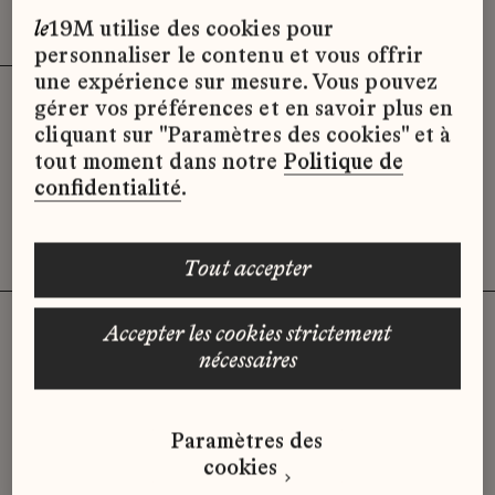
Effacer les filtres (3)
x
le
19M utilise des cookies pour
personnaliser le contenu et vous offrir
une expérience sur mesure. Vous pouvez
gérer vos préférences et en savoir plus en
Désolé, il semble qu’il n’y ait pas
cliquant sur "Paramètres des cookies" et à
d’offres d’emploi disponibles pour le
tout moment dans notre
Politique de
moment.
confidentialité
.
tout accepter
accepter les cookies strictement
nécessaires
Vous n'avez pas trouvé d'offre
qui correspond à votre profil ?
Paramètres des
Envoyez-nous votre candidature
cookies