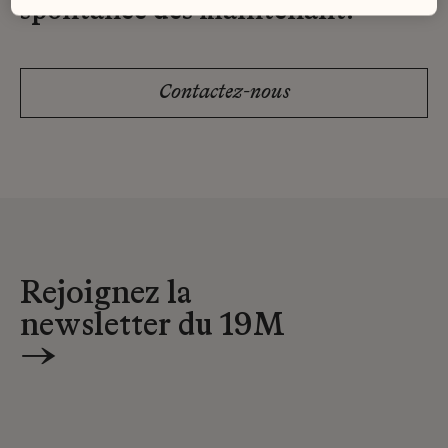
spontanée dès maintenant.
Contactez-nous
Rejoignez la
newsletter du 19M
→