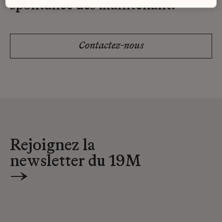
spontanée dès maintenant.
Contactez-nous
Rejoignez la
newsletter du 19M
→