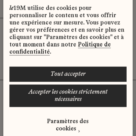
Effacer les filtres (2)
x
le
19M utilise des cookies pour
personnaliser le contenu et vous offrir
une expérience sur mesure. Vous pouvez
gérer vos préférences et en savoir plus en
Désolé, il semble qu’il n’y ait pas
cliquant sur "Paramètres des cookies" et à
d’offres d’emploi disponibles pour le
tout moment dans notre
Politique de
moment.
confidentialité
.
tout accepter
accepter les cookies strictement
nécessaires
Vous n'avez pas trouvé d'offre
qui correspond à votre profil ?
Paramètres des
Envoyez-nous votre candidature
cookies