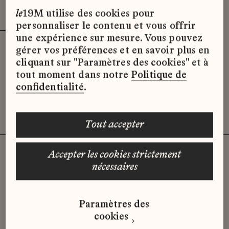
Effacer les filtres (3)
x
le
19M utilise des cookies pour
personnaliser le contenu et vous offrir
une expérience sur mesure. Vous pouvez
gérer vos préférences et en savoir plus en
Désolé, il semble qu’il n’y ait pas
cliquant sur "Paramètres des cookies" et à
d’offres d’emploi disponibles pour le
tout moment dans notre
Politique de
moment.
confidentialité
.
tout accepter
accepter les cookies strictement
nécessaires
Vous n'avez pas trouvé d'offre
qui correspond à votre profil ?
Paramètres des
Envoyez-nous votre candidature
cookies