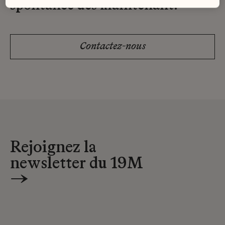
spontanée dès maintenant.
Contactez-nous
Rejoignez la
newsletter du 19M
→