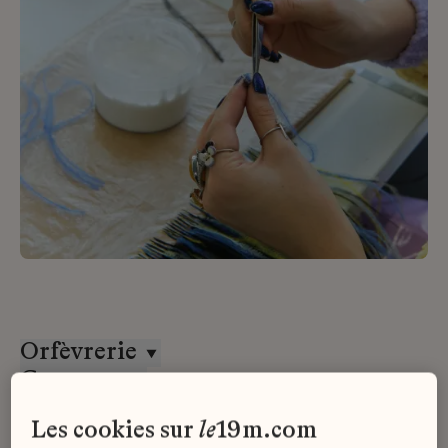
Orfèvrerie
Goossens
CDI
les cookies sur
le
19m.com