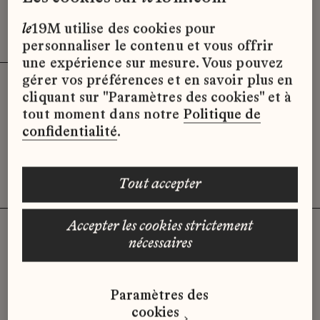
Effacer les filtres (3)
x
le
19M utilise des cookies pour
personnaliser le contenu et vous offrir
une expérience sur mesure. Vous pouvez
gérer vos préférences et en savoir plus en
cliquant sur "Paramètres des cookies" et à
Désolé, il semble qu’il n’y ait pas
tout moment dans notre
Politique de
d’offres d’emploi disponibles pour le
confidentialité
.
moment.
tout accepter
accepter les cookies strictement
nécessaires
Vous n'avez pas trouvé d'offre
Paramètres des
qui correspond à votre profil ?
cookies