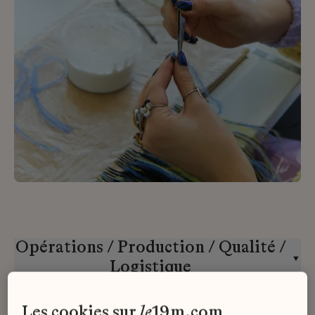
Opérations / Production / Qualité /
Logistique
Maison Michel
CDD
les cookies sur
le
19m.com