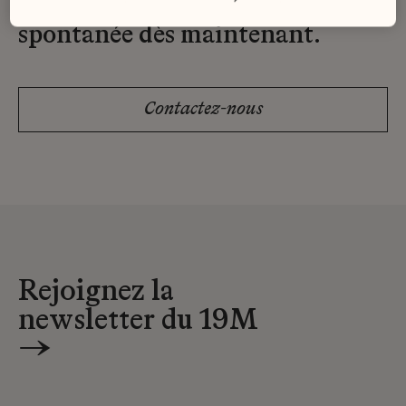
Envoyez-nous votre candidature
spontanée dès maintenant.
Contactez-nous
Rejoignez la
newsletter du 19M
→