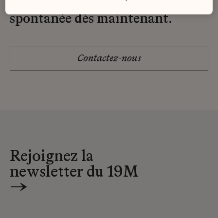
Envoyez-nous votre candidature
spontanée dès maintenant.
Contactez-nous
Rejoignez la
newsletter du 19M
→