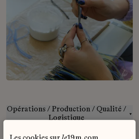
Opérations / Production / Qualité /
Logistique
Toutes les maisons
CDI
les cookies sur
le
19m.com