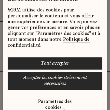
Effacer les filtres (2)
x
le
19M utilise des cookies pour
personnaliser le contenu et vous offrir
une expérience sur mesure. Vous pouvez
gérer vos préférences et en savoir plus en
cliquant sur "Paramètres des cookies" et à
Désolé, il semble qu’il n’y ait pas
tout moment dans notre
Politique de
d’offres d’emploi disponibles pour le
confidentialité
.
moment.
tout accepter
accepter les cookies strictement
nécessaires
Vous n'avez pas trouvé d'offre
Paramètres des
qui correspond à votre profil ?
cookies