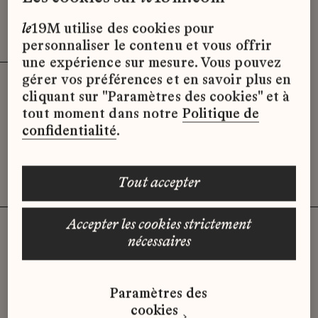
Effacer les filtres (3)
x
le
19M utilise des cookies pour
personnaliser le contenu et vous offrir
une expérience sur mesure. Vous pouvez
gérer vos préférences et en savoir plus en
cliquant sur "Paramètres des cookies" et à
Désolé, il semble qu’il n’y ait pas
tout moment dans notre
Politique de
d’offres d’emploi disponibles pour le
confidentialité
.
moment.
tout accepter
accepter les cookies strictement
nécessaires
Vous n'avez pas trouvé d'offre
Paramètres des
qui correspond à votre profil ?
cookies