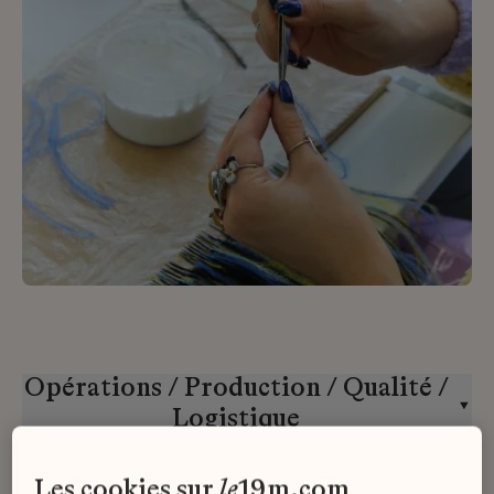
Opérations / Production / Qualité /
Logistique
École Lesage
CDI
les cookies sur
le
19m.com