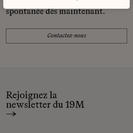
Envoyez-nous votre candidature
spontanée dès maintenant.
Contactez-nous
Rejoignez la
newsletter du 19M
→