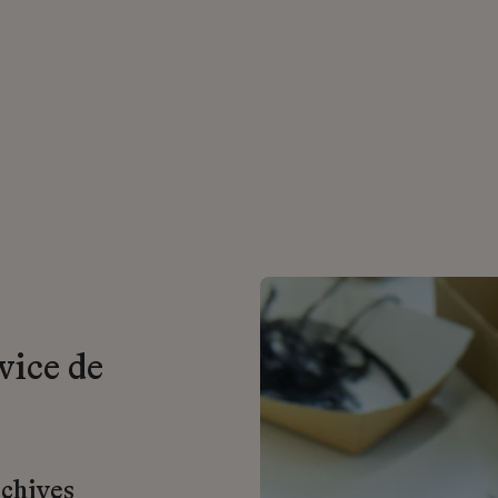
vice de
rchives