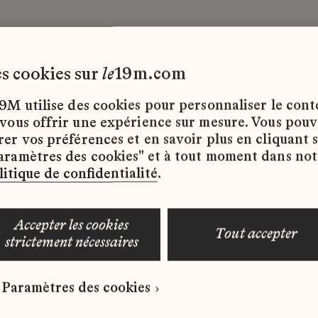
les cookies sur
le
19m.com
entiel
Lesage
Stage
9M utilise des cookies pour personnaliser le con
 vous offrir une expérience sur mesure. Vous pou
rer vos préférences et en savoir plus en cliquant 
ffres d’emploi disponibles pour le moment.
aramètres des cookies" et à tout moment dans not
litique de confidentialité
.
accepter les cookies
tout accepter
strictement nécessaires
 qui correspond à votre profil ?
Paramètres des cookies
ure spontanée dès maintenant.