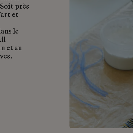
 Soit près
art et
ans le
il
n et au
ves.