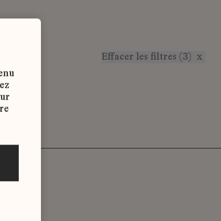
Effacer les filtres (3)
x
tenu
vez
sur
re