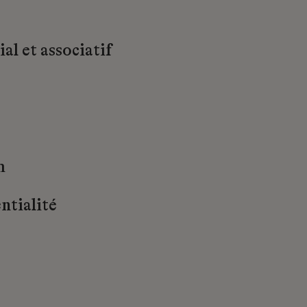
al et associatif
m
ntialité