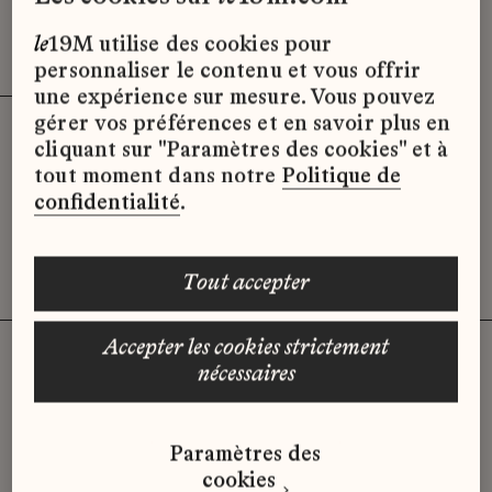
Effacer les filtres (3)
x
le
19M utilise des cookies pour
personnaliser le contenu et vous offrir
une expérience sur mesure. Vous pouvez
gérer vos préférences et en savoir plus en
cliquant sur "Paramètres des cookies" et à
Désolé, il semble qu’il n’y ait pas
tout moment dans notre
Politique de
d’offres d’emploi disponibles pour le
confidentialité
.
moment.
tout accepter
accepter les cookies strictement
nécessaires
Vous n'avez pas trouvé d'offre
Paramètres des
qui correspond à votre profil ?
cookies