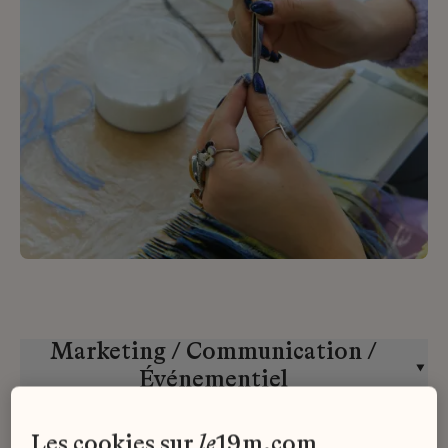
Marketing / Communication /
Événementiel
la
Galerie
du
19M
CDI
les cookies sur
le
19m.com