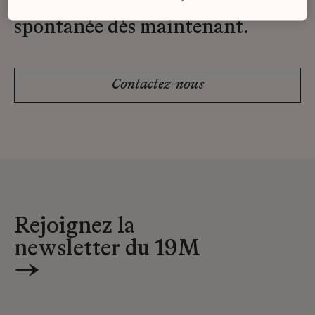
Envoyez-nous votre candidature
spontanée dès maintenant.
Contactez-nous
Rejoignez la
newsletter du 19M
→