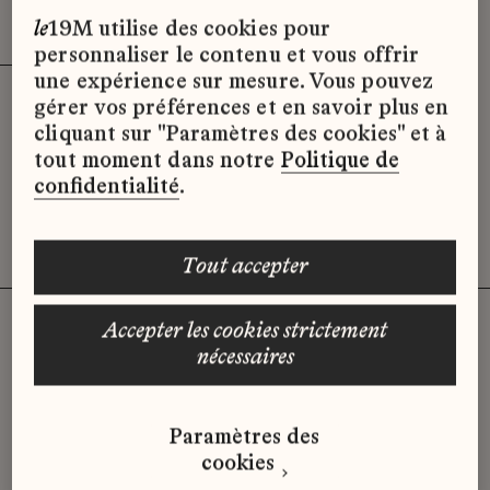
Effacer les filtres (3)
x
le
19M utilise des cookies pour
personnaliser le contenu et vous offrir
une expérience sur mesure. Vous pouvez
gérer vos préférences et en savoir plus en
Désolé, il semble qu’il n’y ait pas
cliquant sur "Paramètres des cookies" et à
d’offres d’emploi disponibles pour le
tout moment dans notre
Politique de
moment.
confidentialité
.
tout accepter
accepter les cookies strictement
nécessaires
Vous n'avez pas trouvé d'offre
qui correspond à votre profil ?
Paramètres des
Envoyez-nous votre candidature
cookies