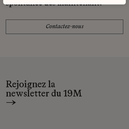
spontanée dès maintenant.
Contactez-nous
Rejoignez la
newsletter du 19M
→