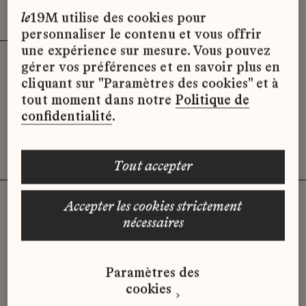
Effacer les filtres (3)
x
le
19M utilise des cookies pour
personnaliser le contenu et vous offrir
une expérience sur mesure. Vous pouvez
gérer vos préférences et en savoir plus en
Désolé, il semble qu’il n’y ait pas
cliquant sur "Paramètres des cookies" et à
d’offres d’emploi disponibles pour le
tout moment dans notre
Politique de
moment.
confidentialité
.
tout accepter
accepter les cookies strictement
nécessaires
Vous n'avez pas trouvé d'offre
qui correspond à votre profil ?
Paramètres des
Envoyez-nous votre candidature
cookies