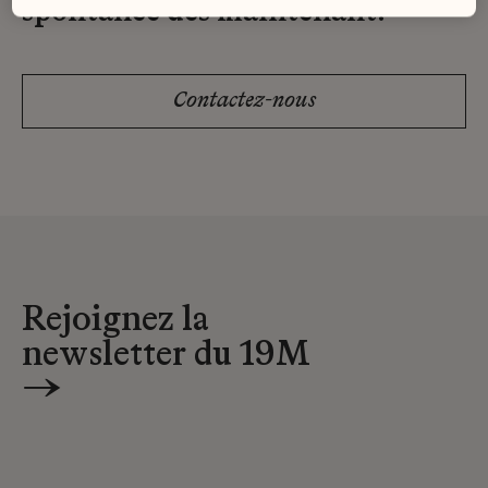
spontanée dès maintenant.
Contactez-nous
Rejoignez la
newsletter du 19M
→