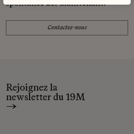
spontanée dès maintenant.
Contactez-nous
Rejoignez la
newsletter du 19M
→