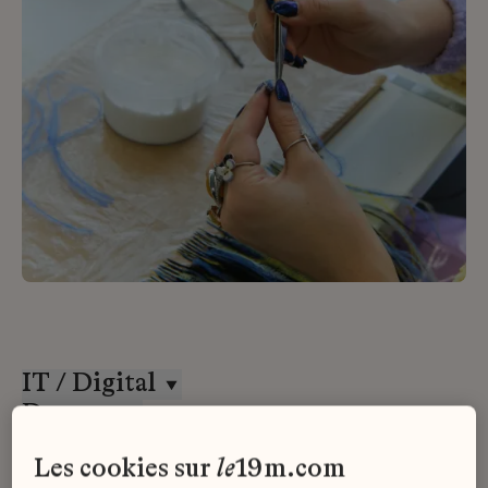
IT / Digital
Desrues
CDI
les cookies sur
le
19m.com