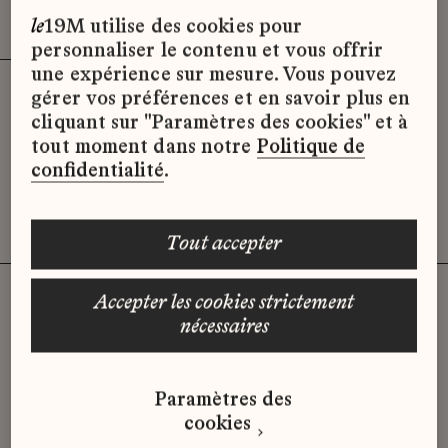
Effacer les filtres (3)
x
le
19M utilise des cookies pour
personnaliser le contenu et vous offrir
une expérience sur mesure. Vous pouvez
gérer vos préférences et en savoir plus en
Désolé, il semble qu’il n’y ait pas
cliquant sur "Paramètres des cookies" et à
d’offres d’emploi disponibles pour le
tout moment dans notre
Politique de
moment.
confidentialité
.
tout accepter
accepter les cookies strictement
nécessaires
Vous n'avez pas trouvé d'offre
qui correspond à votre profil ?
Paramètres des
Envoyez-nous votre candidature
cookies