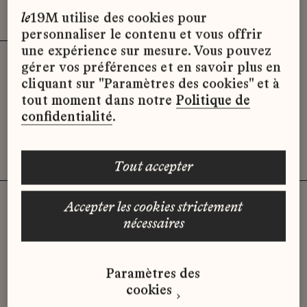
Effacer les filtres (3)
x
le
19M utilise des cookies pour
personnaliser le contenu et vous offrir
une expérience sur mesure. Vous pouvez
gérer vos préférences et en savoir plus en
Désolé, il semble qu’il n’y ait pas
cliquant sur "Paramètres des cookies" et à
d’offres d’emploi disponibles pour le
tout moment dans notre
Politique de
moment.
confidentialité
.
tout accepter
accepter les cookies strictement
nécessaires
Vous n'avez pas trouvé d'offre
qui correspond à votre profil ?
Paramètres des
Envoyez-nous votre candidature
cookies