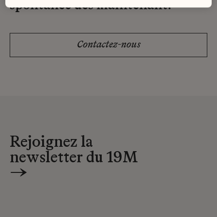
spontanée dès maintenant.
Contactez-nous
Rejoignez la
newsletter du 19M
→