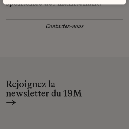
spontanée dès maintenant.
Contactez-nous
Rejoignez la
newsletter du 19M
→