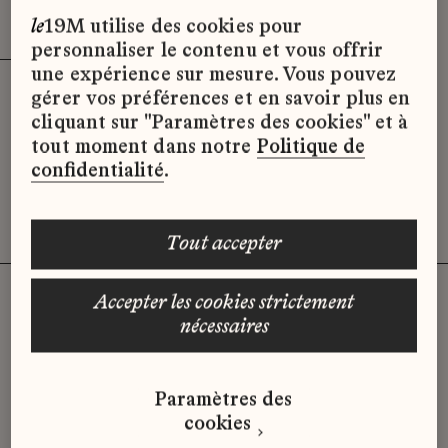
Effacer les filtres (3)
x
le
19M utilise des cookies pour
personnaliser le contenu et vous offrir
une expérience sur mesure. Vous pouvez
gérer vos préférences et en savoir plus en
Désolé, il semble qu’il n’y ait pas
cliquant sur "Paramètres des cookies" et à
d’offres d’emploi disponibles pour le
tout moment dans notre
Politique de
moment.
confidentialité
.
tout accepter
accepter les cookies strictement
nécessaires
Vous n'avez pas trouvé d'offre
qui correspond à votre profil ?
Paramètres des
Envoyez-nous votre candidature
cookies