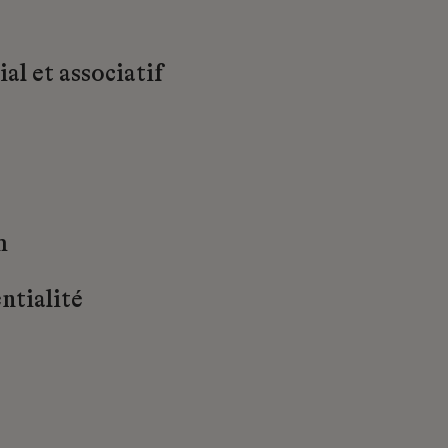
al et associatif
m
ntialité