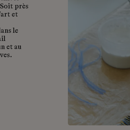
 Soit près
art et
ans le
il
n et au
ves.