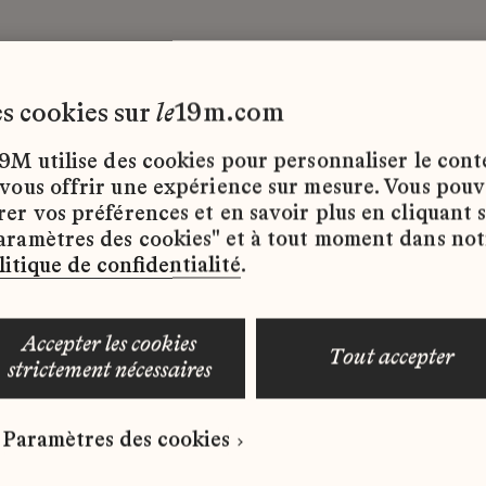
les cookies sur
le
19m.com
9M utilise des cookies pour personnaliser le con
 vous offrir une expérience sur mesure. Vous pou
rer vos préférences et en savoir plus en cliquant 
ffres d’emploi disponibles pour le moment.
aramètres des cookies" et à tout moment dans not
litique de confidentialité
.
accepter les cookies
tout accepter
strictement nécessaires
 qui correspond à votre profil ?
Paramètres des cookies
ure spontanée dès maintenant.