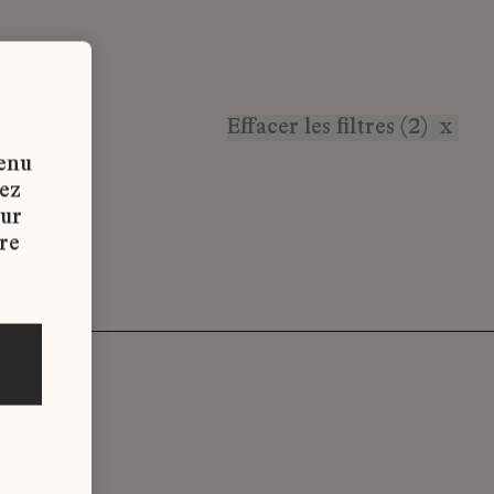
Effacer les filtres (2)
x
tenu
vez
sur
re