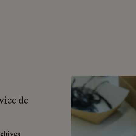
vice de
rchives