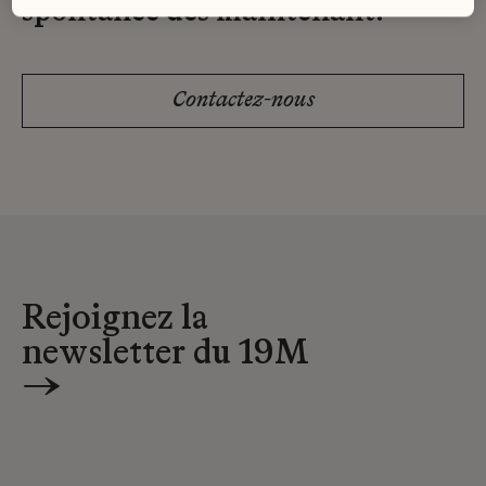
spontanée dès maintenant.
Contactez-nous
Rejoignez la
newsletter du 19M
→