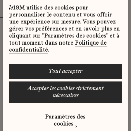
Effacer les filtres (3)
x
le
19M utilise des cookies pour
personnaliser le contenu et vous offrir
une expérience sur mesure. Vous pouvez
gérer vos préférences et en savoir plus en
Désolé, il semble qu’il n’y ait pas
cliquant sur "Paramètres des cookies" et à
d’offres d’emploi disponibles pour le
tout moment dans notre
Politique de
moment.
confidentialité
.
tout accepter
accepter les cookies strictement
nécessaires
Vous n'avez pas trouvé d'offre
qui correspond à votre profil ?
Paramètres des
Envoyez-nous votre candidature
cookies